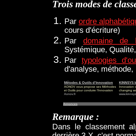
Trois modes de class
Par
ordre alphabétiq
cours d'écriture)
Par
domaine de l'
Systémique, Qualité, 
Par
typologies d'out
d'analyse, méthode, R
Métodes & Outils d'Innovation
KINNSYS I
AONOV vous propose ses Méthodes
Innovation 
et Outils pour conduire l'Innovation
changing wo
Aonov.fr
www.kinnsys
Annonces
Remarque :
Dans le classement alp
derrière 3 X, c'est norm